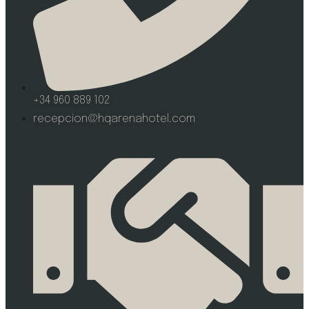
+34 960 889 102
recepcion@hqarenahotel.com