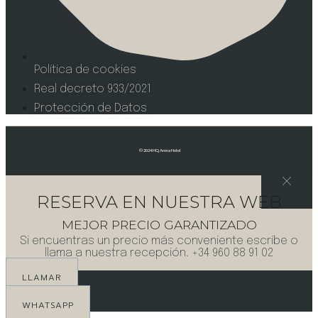
Política de cookies
Real decreto 933/2021
Protección de Datos
©
2024 HQ Arena Hotel
RESERVA EN NUESTRA WEB
MEJOR PRECIO GARANTIZADO
Si encuentras un precio más conveniente escribe o
llama a nuestra recepción. +34 960 88 91 02
LLAMAR
WHATSAPP