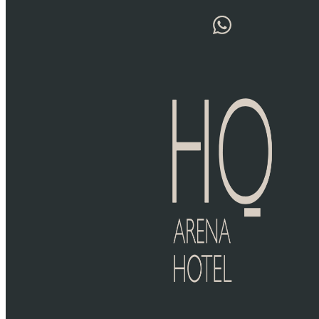
Ir al contenido
Reservar
OCEANOGRÀFIC DE
VALENCIA
Menú
El Oceanogràfic de Valencia, inaugurado en 2003, es el
HQ
mayor acuario de Europa y un destacado componente
de la Ciudad de las Artes y las Ciencias. Diseñado por
ARENA
Félix Candela, el acuario alberga más de 500 especies
HOTEL
marinas en hábitats temáticos que recrean los
HABITACIONES
principales ecosistemas acuáticos del planeta.
SERVICIOS
UBICACION
Desde tiburones y delfines hasta pingüinos y tortugas, el
Oceanogràfic ofrece una experiencia educativa y
fascinante para visitantes de todas las edades. Con sus
impresionantes instalaciones y su compromiso con la
conservación, el Oceanogràfic se ha convertido en un
referente en biología marina y turismo en Valencia.