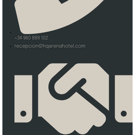
+34 960 889 102
recepcion@hqarenahotel.com