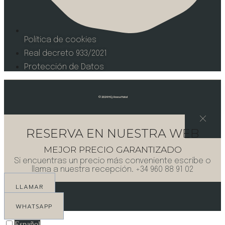
Política de cookies
Real decreto 933/2021
Protección de Datos
©
2024 HQ Arena Hotel
RESERVA EN NUESTRA WEB
MEJOR PRECIO GARANTIZADO
Si encuentras un precio más conveniente escribe o
llama a nuestra recepción. +34 960 88 91 02
LLAMAR
WHATSAPP
Español